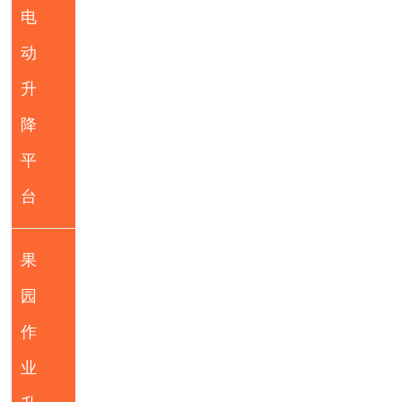
电
动
升
降
平
台
果
园
作
业