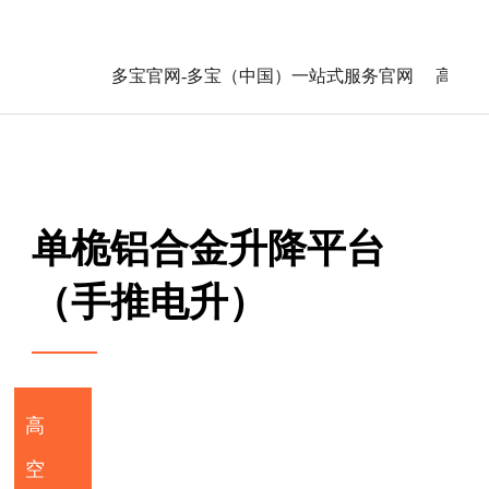
多宝官网
多宝官网-多宝（中国）一站式服务官网
高空取
单桅铝合金升降平台
（手推电升）
———
高
空