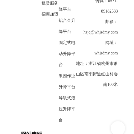
　　传真：0571-
租赁服务
降平台
89182533

招商加盟
铝合金升
　　邮箱：
降平台
hzjq@whjsdmy.com

固定式电
　　网址：
whjsdmy.com
动升降平
地址：浙江省杭州市萧
台
山区南阳街道红山村委
果园作业
升降平台
导轨式液
压升降平
台