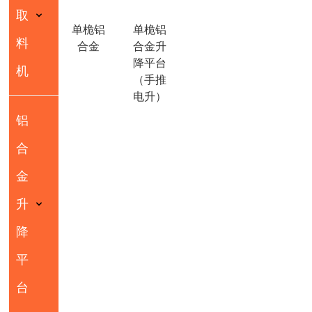
取
单桅铝
单桅铝
料
合金
合金升
降平台
机
（手推
电升）
铝
合
金
升
降
平
台