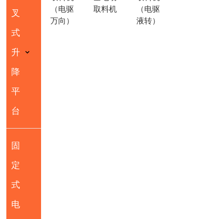
（电驱
取料机
（电驱
叉
万向）
液转）
式
升
降
平
台
固
定
式
电