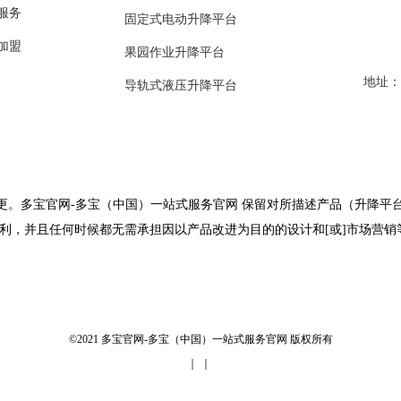
服务
固定式电动升降平台
加盟
果园作业升降平台
导轨式液压升降平台
。多宝官网-多宝（中国）一站式服务官网 保留对所描述产品（升降平台
权利，并且任何时候都无需承担因以产品改进为目的的设计和[或]市场营
©2021 多宝官网-多宝（中国）一站式服务官网 版权所有
｜
｜