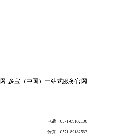
—————————————
电话：0571-89182138

　　传真：0571-89182533
