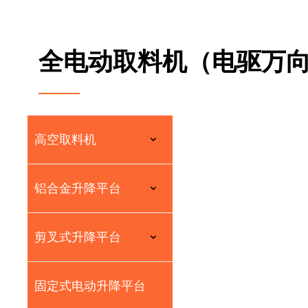
全电动取料机（电驱万
———
高空取料机
铝合金升降平台
剪叉式升降平台
固定式电动升降平台