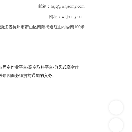
　　邮箱：hzjq@whjsdmy.com

　　网址：whjsdmy.com
/固定作业平台/高空取料平台/剪叉式高空作
销等原因而必须提前通知的义务。