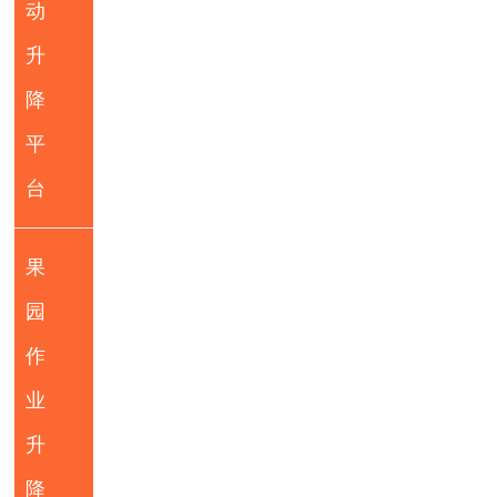
动
升
降
平
台
果
园
作
业
升
降