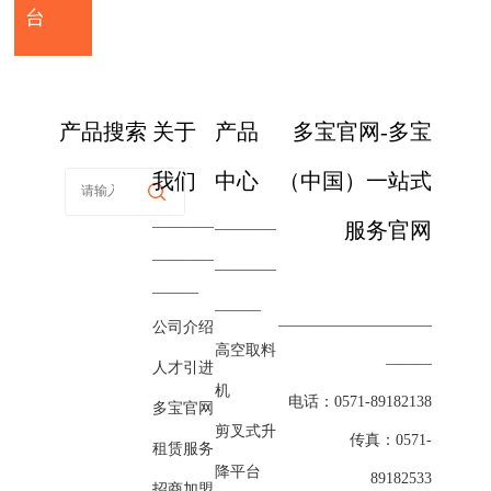
台
产品搜索
关于
产品
多宝官网-多宝
我们
中心
（中国）一站式
————
————
————
————
———
———
——————————
公司介绍
高空取料
———
人才引进
机
电话：0571-89182138

多宝官网
剪叉式升
　　传真：0571-
租赁服务
降平台
89182533

招商加盟