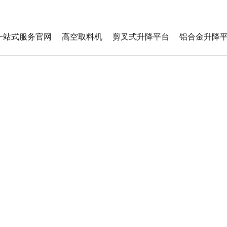
一站式服务官网
高空取料机
剪叉式升降平台
铝合金升降