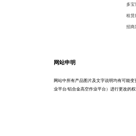
多宝
租赁
招商
网站申明
网站中所有产品图片及文字说明均有可能变更
业平台/铝合金高空作业平台）进行更改的